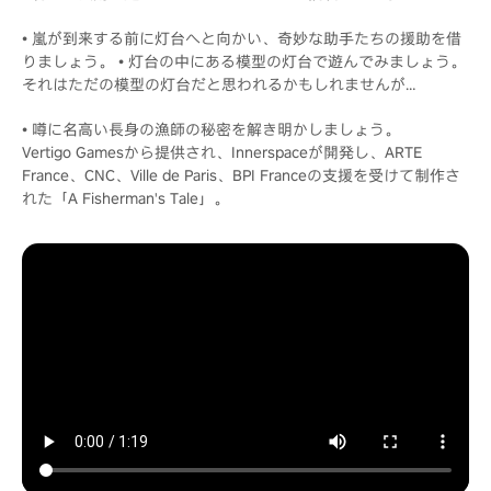
• 嵐が到来する前に灯台へと向かい、奇妙な助手たちの援助を借
りましょう。 • 灯台の中にある模型の灯台で遊んでみましょう。
それはただの模型の灯台だと思われるかもしれませんが…
• 噂に名高い長身の漁師の秘密を解き明かしましょう。
Vertigo Gamesから提供され、Innerspaceが開発し、ARTE
France、CNC、Ville de Paris、BPI Franceの支援を受けて制作さ
れた「A Fisherman's Tale」。