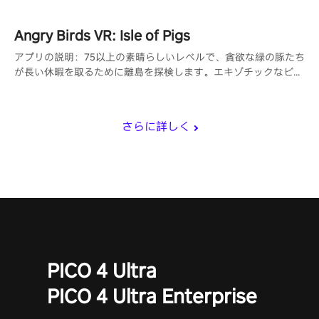
Angry Birds VR: Isle of Pigs
アプリの説明：75以上の素晴らしいレベルで、貪欲な緑の豚たち
が長い休暇を取るために離島を探検します。エキゾチックなビー
チ、険しい崖、雪をかぶった斜面を横切ってパーティーシティに
向かい、彼らの建物を破壊して栄光の星を勝ち取る最もクールな
方法を見つけましょう。
さらに詳しく
PICO 4 Ultra
PICO 4 Ultra Enterprise